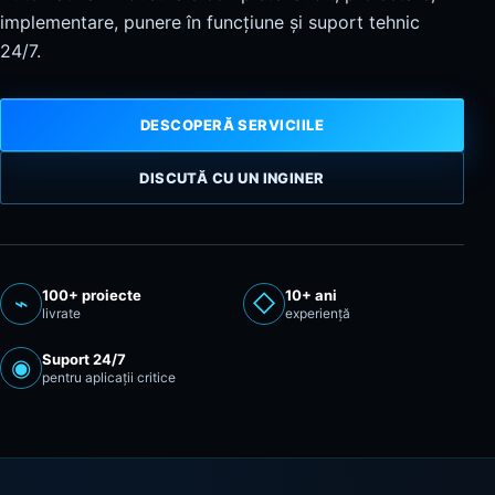
implementare, punere în funcțiune și suport tehnic
24/7.
Contact
DESCOPERĂ SERVICIILE
DISCUTĂ CU UN INGINER
100+ proiecte
10+ ani
⌁
◇
livrate
experiență
Suport 24/7
◉
pentru aplicații critice