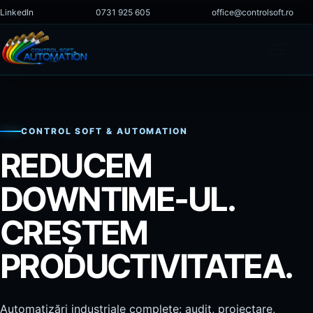
Sari la conținut
LinkedIn
0731 925 605
office@controlsoft.ro
Deschi
Acasă
CONTROL SOFT & AUTOMATION
REDUCEM
Companie
DOWNTIME-UL.
Servicii
CREȘTEM
Proiecte
PRODUCTIVITATEA.
Magazin
Automatizări industriale complete: audit, proiectare,
Cariere