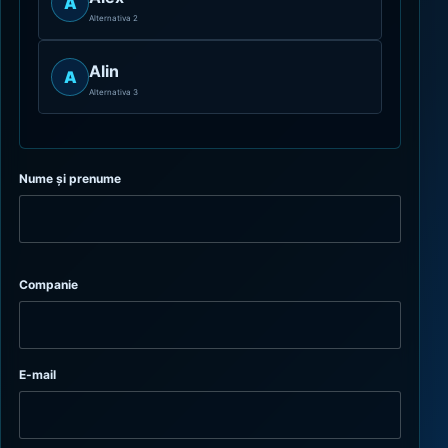
A
Alternativa 2
Alin
A
Alternativa 3
Nume și prenume
Companie
E-mail