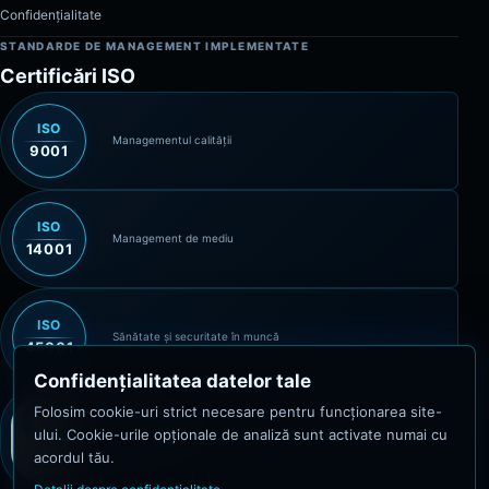
Confidențialitate
STANDARDE DE MANAGEMENT IMPLEMENTATE
Certificări ISO
ISO
Managementul calității
9001
ISO
Management de mediu
14001
ISO
Sănătate și securitate în muncă
45001
Confidențialitatea datelor tale
Folosim cookie-uri strict necesare pentru funcționarea site-
Functional Safety
ului. Cookie-urile opționale de analiză sunt activate numai cu
Certified Engineer – Machinery
A031_02428/23
acordul tău.