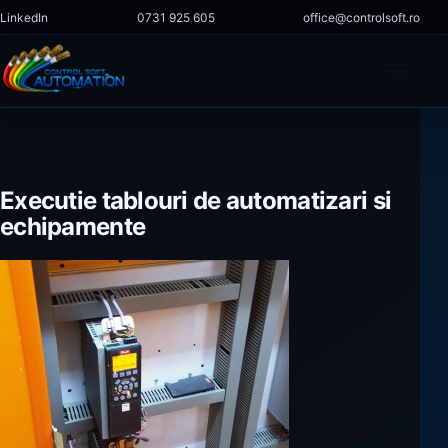
Sari la conținut
LinkedIn
0731 925 605
office@controlsoft.ro
Deschi
Acasă
Executie tablouri de automatizari si
echipamente
Companie
Servicii
Proiecte
Magazin
Cariere