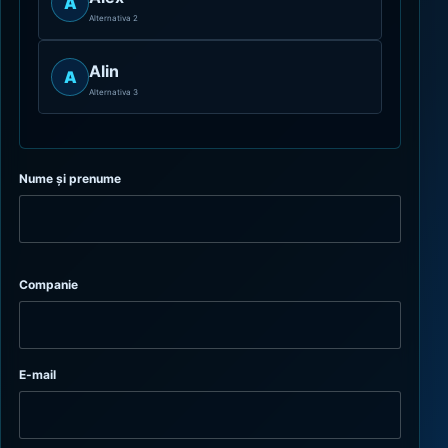
A
Alternativa 2
Alin
A
Alternativa 3
Nume și prenume
Companie
E-mail