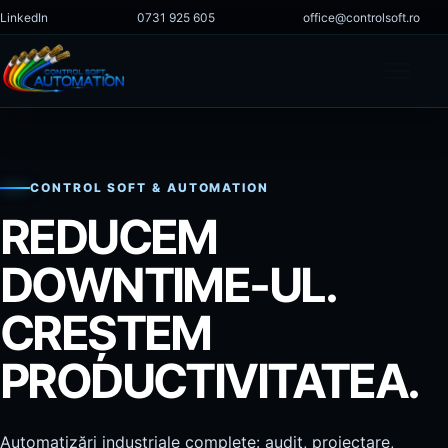
Sari la conținut
LinkedIn
0731 925 605
office@controlsoft.ro
Deschi
Acasă
CONTROL SOFT & AUTOMATION
REDUCEM
Companie
DOWNTIME-UL.
Servicii
CREȘTEM
Proiecte
PRODUCTIVITATEA.
Magazin
Automatizări industriale complete: audit, proiectare,
Cariere