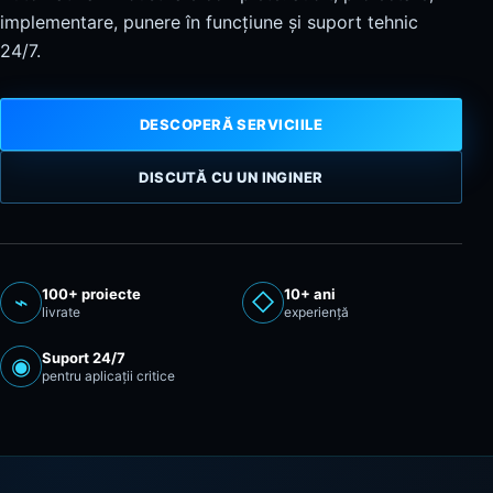
implementare, punere în funcțiune și suport tehnic
24/7.
Contact
DESCOPERĂ SERVICIILE
DISCUTĂ CU UN INGINER
100+ proiecte
10+ ani
⌁
◇
livrate
experiență
Suport 24/7
◉
pentru aplicații critice