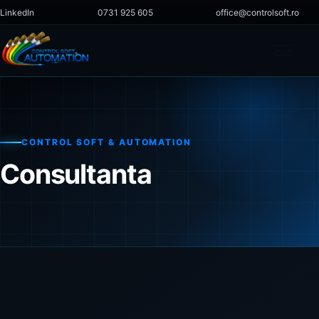
Sari la conținut
LinkedIn
0731 925 605
office@controlsoft.ro
Deschi
Acasă
CONTROL SOFT & AUTOMATION
Consultanta
Companie
Servicii
Proiecte
Magazin
Cariere