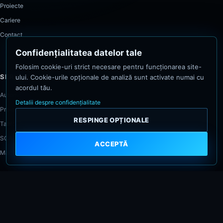
Proiecte
Cariere
Contact
Confidențialitatea datelor tale
Folosim cookie-uri strict necesare pentru funcționarea site-
SERVICII
ului. Cookie-urile opționale de analiză sunt activate numai cu
acordul tău.
Automatizări industriale
Detalii despre confidențialitate
Proiectare EPLAN
RESPINGE OPȚIONALE
Tablouri electrice
SCADA și monitorizare
ACCEPTĂ
Machinery Safety & documentație CE
CONTACT
0731 925 605